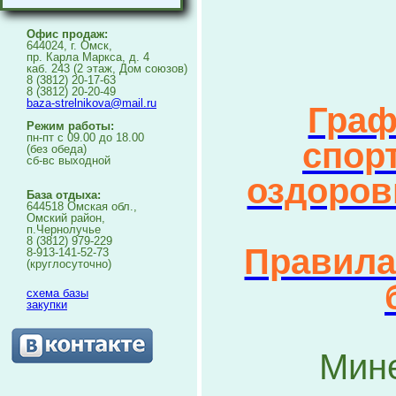
Офис продаж:
644024, г. Омск,
пр. Карла Маркса, д. 4
каб. 243 (2 этаж, Дом союзов)
8 (3812) 20-17-63
8 (3812) 20-20-49
baza-strelnikova@mail.ru
Граф
Режим работы:
пн-пт с 09.00 до 18.00
спор
(без обеда)
сб-вс выходной
оздоров
База отдыха:
644518 Омская обл.,
Омский район,
п.Чернолучье
8 (3812) 979-229
Правила
8-913-141-52-73
(круглосуточно)
схема базы
закупки
Мин