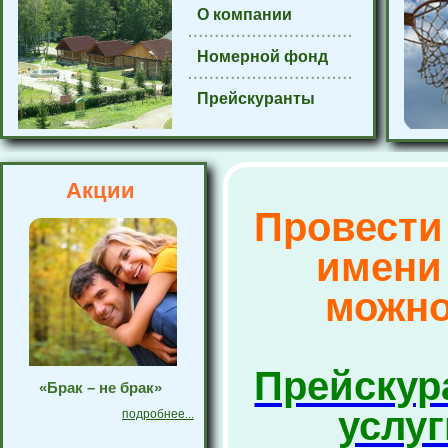
О компании
Номерной фонд
Прейскуранты
Акции
Провести
имени
можно
Прейскур
«Брак – не брак»
услуг
подробнее...