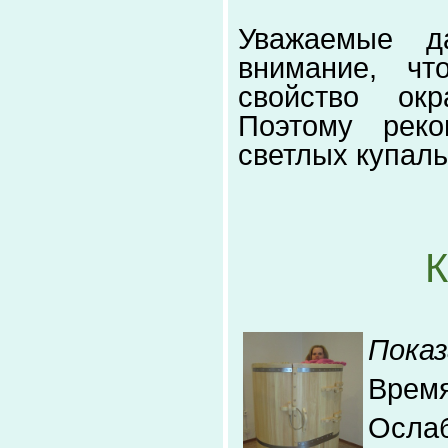
Уважаемые д
внимание, ч
свойство ок
Поэтому рек
светлых купал
К
Показ
Время
Осла