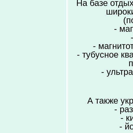
На базе отды
широк
(п
- ма
- магнито
- тубусное к
п
- ультр
А также ук
- ра
- 
- й