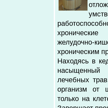
отлож
умс
работоспосо
хронические
желудочно-ки
хроническим п
Находясь в ке
насыщенный
лечебных трав
организм от 
только на клет
Завершает про