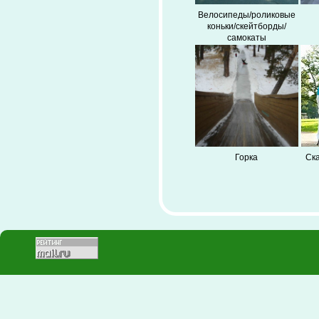
Велосипеды/роликовые
коньки/скейтборды/
самокаты
Горка
Ск